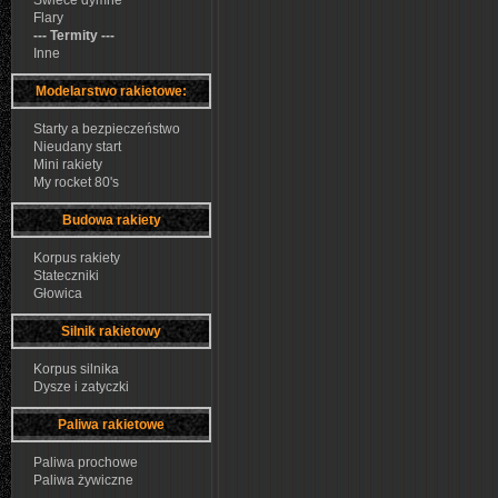
Świece dymne
Flary
--- Termity ---
Inne
Modelarstwo rakietowe:
Starty a bezpieczeństwo
Nieudany start
Mini rakiety
My rocket 80's
Budowa rakiety
Korpus rakiety
Stateczniki
Głowica
Silnik rakietowy
Korpus silnika
Dysze i zatyczki
Paliwa rakietowe
Paliwa prochowe
Paliwa żywiczne