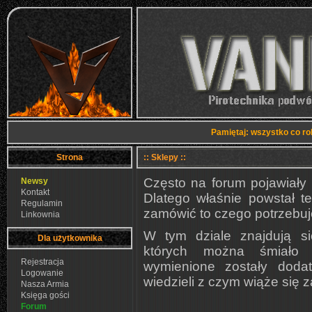
Pamiętaj: wszystko co ro
Strona
:: Sklepy ::
Często na forum pojawiały s
Newsy
Kontakt
Dlatego właśnie powstał t
Regulamin
zamówić to czego potrzebu
Linkownia
W tym dziale znajdują si
Dla użytkownika
których można śmiało 
Rejestracja
wymienione zostały doda
Logowanie
wiedzieli z czym wiąże się 
Nasza Armia
Księga gości
Forum