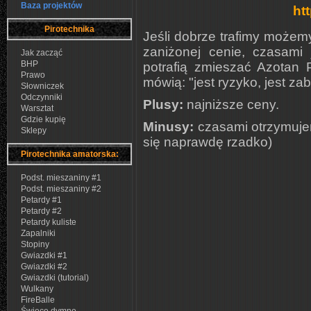
Baza projektów
htt
Pirotechnika
Jeśli dobrze trafimy możem
zaniżonej cenie, czasami 
Jak zacząć
BHP
potrafią zmieszać Azotan 
Prawo
mówią: "jest ryzyko, jest za
Słowniczek
Odczynniki
Plusy:
najniższe ceny.
Warsztat
Gdzie kupię
Minusy:
czasami otrzymujem
Sklepy
się naprawdę rzadko)
Pirotechnika amatorska:
Podst. mieszaniny #1
Podst. mieszaniny #2
Petardy #1
Petardy #2
Petardy kuliste
Zapalniki
Stopiny
Gwiazdki #1
Gwiazdki #2
Gwiazdki (tutorial)
Wulkany
FireBalle