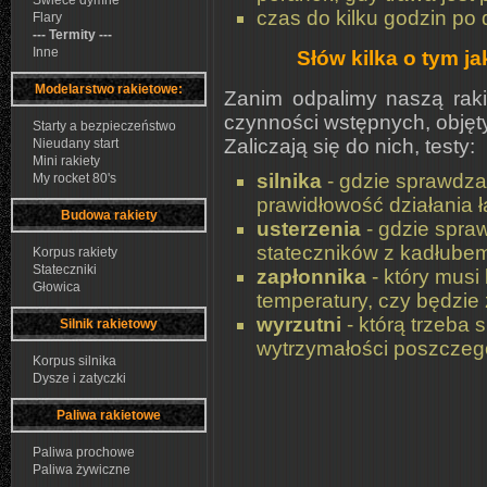
Świece dymne
czas do kilku godzin po
Flary
--- Termity ---
Inne
Słów kilka o tym j
Modelarstwo rakietowe:
Zanim odpalimy naszą raki
czynności wstępnych, objęt
Starty a bezpieczeństwo
Zaliczają się do nich, testy:
Nieudany start
Mini rakiety
silnika
- gdzie sprawdza 
My rocket 80's
prawidłowość działania 
Budowa rakiety
usterzenia
- gdzie spra
stateczników z kadłube
Korpus rakiety
Stateczniki
zapłonnika
- który musi
Głowica
temperatury, czy będzie 
wyrzutni
- którą trzeba 
Silnik rakietowy
wytrzymałości poszczeg
Korpus silnika
Dysze i zatyczki
Paliwa rakietowe
Paliwa prochowe
Paliwa żywiczne