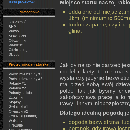
Miejsce startu naszej raki
Baza projektów
oddalone od miejsc zami
Pirotechnika
1km. (minimum to 500m)
Jak zacząć
trudno zapalne, czyli na
BHP
glina.
Prawo
Słowniczek
Odczynniki
Warsztat
Gdzie kupię
Sklepy
Jak by na to nie patrzeć j
Pirotechnika amatorska:
model rakiety, to nie ma 
Podst. mieszaniny #1
wystarczy jedynie bezwietr
Podst. mieszaniny #2
ma przed sobą swój dziewi
Petardy #1
Petardy #2
poleci tak jak byśmy chci
Petardy kuliste
zakończy swą pracę, a to 
Zapalniki
Stopiny
trawy i innymi niebezpiecz
Gwiazdki #1
Gwiazdki #2
Dlatego idealną pogodą je
Gwiazdki (tutorial)
Wulkany
pogoda bezwietrzna, lub 
FireBalle
poranek, gdy trawa jest 